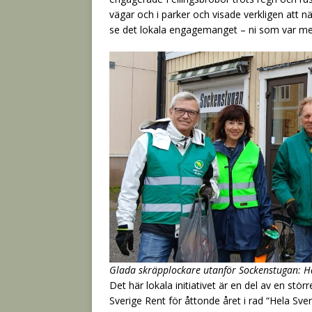
vägar och i parker och visade verkligen att när
se det lokala engagemanget – ni som var med
Glada skräpplockare utanför Sockenstugan: Hå
Det här lokala initiativet är en del av en stö
Sverige Rent för åttonde året i rad “Hela Sve