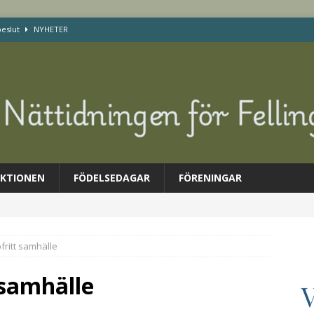
beslut
NYHETER
veckling. Punkt.
NYHETER
itikermötet – Moderaterna på besök
NYHETER
r i veckan
NYHETER
 i veckan
NYHETER
KTIONEN
FÖDELSEDAGAR
FÖRENINGAR
fritt samhälle
 samhälle