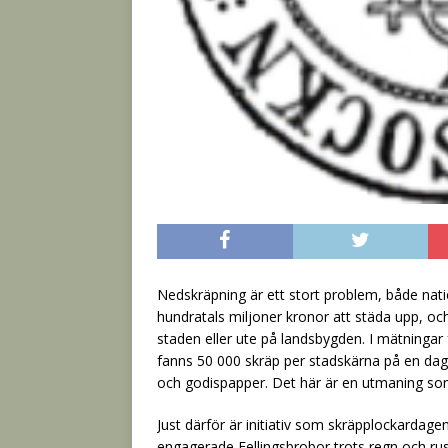
Nedskräpning är ett stort problem, både natio
hundratals miljoner kronor att städa upp, oc
staden eller ute på landsbygden. I mätningar 
fanns 50 000 skräp per stadskärna på en dag,
och godispapper. Det här är en utmaning som
Just därför är initiativ som skräpplockardage
engagerade Fellingsbrobor trots regn och rusk