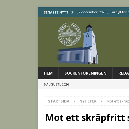
[ 7 december, 2025 ]
Färdigt för 
SENASTE NYTT
[ 4 december, 2025 ]
Service. Ut
[ 3 december, 2025 ]
Åttonde pol
[ 30 november, 2025 ]
Det hände
[ 7 december, 2025 ]
Det händer
HEM
SOCKENFÖRENINGEN
REDA
6 AUGUSTI, 2026
STARTSIDA
NYHETER
Mot ett skräp
Mot ett skräpfritt