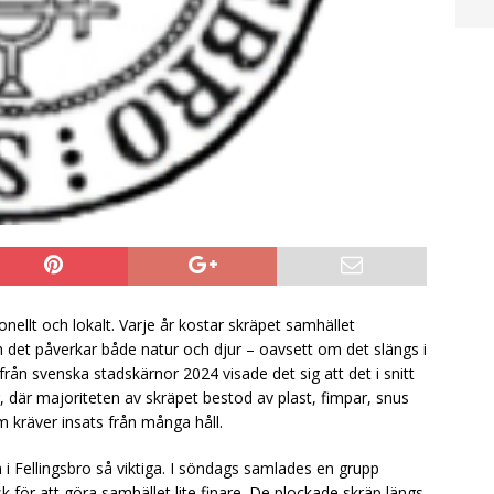
nellt och lokalt. Varje år kostar skräpet samhället
h det påverkar både natur och djur – oavsett om det slängs i
från svenska stadskärnor 2024 visade det sig att det i snitt
 där majoriteten av skräpet bestod av plast, fimpar, snus
 kräver insats från många håll.
n i Fellingsbro så viktiga. I söndags samlades en grupp
 för att göra samhället lite finare. De plockade skräp längs