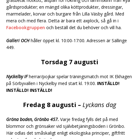
gräsbetat nötkött, alspån för rökning och lammskinn från Rya
gårdsprodukter; en mängd olika köttprodukter, dressingar,
marmelader, korvar och burgare från Lilla Väsby gård. Med
mera och med flera. Detta är bara ett axplock, så gå in i
Facebookgruppen
och beställ det du behöver och vill ha.
Galleri OCH
håller öppet kl. 10:00-17:00. Adressen är Sällinge
449.
Torsdag 7 augusti
Nyckelby IF
herrar/pojkar spelar träningsmatch mot IK Ekhagen
på Sörbyvallen i Nyckelby med start kl. 19:00.
INSTÄLLD!
INSTÄLLD! INSTÄLLD!
Fredag 8 augusti –
Lyckans dag
Gröna boden, Grönbo 457.
Varje fredag fylls det på med
blommor och grönsaker vid självbetjäningsboden i Grönbo.
Här odlas det småskaligt enligt ekologiska principer, giftfritt