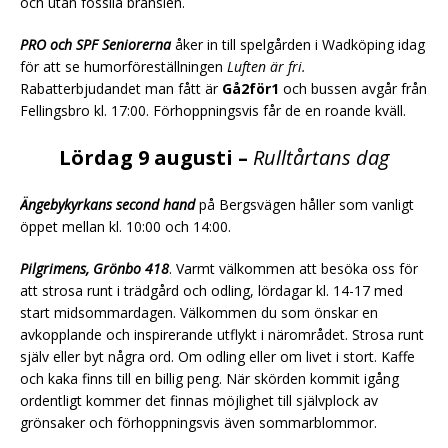
och utan fossila bränslen.
PRO och SPF Seniorerna
åker in till spelgården i Wadköping idag
för att se humorföreställningen
Luften är fri.
Rabatterbjudandet man fått är
Gå2för1
och bussen avgår från
Fellingsbro kl. 17:00. Förhoppningsvis får de en roande kväll.
Lördag 9 augusti –
Rulltårtans dag
Ängebykyrkans second hand
på Bergsvägen håller som vanligt
öppet mellan kl. 10:00 och 14:00.
Pilgrimens, Grönbo 418
. Varmt välkommen att besöka oss för
att strosa runt i trädgård och odling, lördagar kl. 14-17 med
start midsommardagen. Välkommen du som önskar en
avkopplande och inspirerande utflykt i närområdet. Strosa runt
själv eller byt några ord. Om odling eller om livet i stort. Kaffe
och kaka finns till en billig peng. När skörden kommit igång
ordentligt kommer det finnas möjlighet till självplock av
grönsaker och förhoppningsvis även sommarblommor.