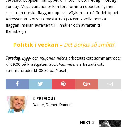
Torvesta.
Loppisen har öppet kl. 11:00-16:00, fredag – lördag –
söndag. Vissa variationer kan förekomma i öppettider, men
sitter den norska flaggan uppe vid vägkanten, då är det öppet.
Adressen är Norra Torvesta 123 (249:an – kolla norska
flaggan, mellan avfarten till Finnåker och avfarten till
Ramsberg).
Politik i veckan –
Det börjas så smått!
Torsdag.
Bygg- och miljönämndens
arbetsutskott sammanträder
kl. 09:00 på Prästgatan.
Socialnämndens
arbetsutskott
sammanträder kl. 08:30 på Näset.
PREVIOUS
Damer, Damer, Damer!
NEXT