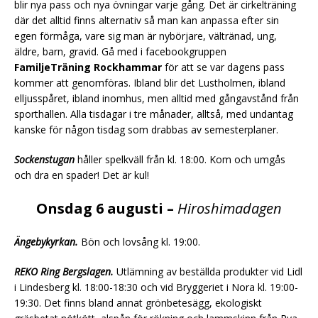
blir nya pass och nya övningar varje gång. Det är cirkelträning
där det alltid finns alternativ så man kan anpassa efter sin
egen förmåga, vare sig man är nybörjare, vältränad, ung,
äldre, barn, gravid. Gå med i facebookgruppen
FamiljeTräning Rockhammar
för att se var dagens pass
kommer att genomföras. Ibland blir det Lustholmen, ibland
elljusspåret, ibland inomhus, men alltid med gångavstånd från
sporthallen. Alla tisdagar i tre månader, alltså, med undantag
kanske för någon tisdag som drabbas av semesterplaner.
Sockenstugan
håller spelkväll från kl. 18:00. Kom och umgås
och dra en spader! Det är kul!
Onsdag 6 augusti –
Hiroshimadagen
Ängebykyrkan.
Bön och lovsång kl. 19:00.
REKO Ring Bergslagen.
Utlämning av beställda produkter vid Lidl
i Lindesberg kl. 18:00-18:30 och vid Bryggeriet i Nora kl. 19:00-
19:30. Det finns bland annat grönbetesägg, ekologiskt