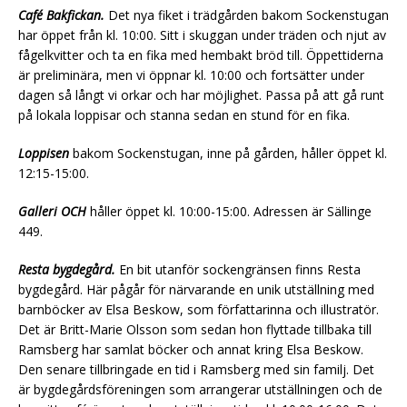
Café Bakfickan.
Det nya fiket i trädgården bakom Sockenstugan
har öppet från kl. 10:00. Sitt i skuggan under träden och njut av
fågelkvitter och ta en fika med hembakt bröd till. Öppettiderna
är preliminära, men vi öppnar kl. 10:00 och fortsätter under
dagen så långt vi orkar och har möjlighet. Passa på att gå runt
på lokala loppisar och stanna sedan en stund för en fika.
Loppisen
bakom Sockenstugan, inne på gården, håller öppet kl.
12:15-15:00.
Galleri OCH
håller öppet kl. 10:00-15:00. Adressen är Sällinge
449.
Resta bygdegård.
En bit utanför sockengränsen finns Resta
bygdegård. Här pågår för närvarande en unik utställning med
barnböcker av Elsa Beskow, som författarinna och illustratör.
Det är Britt-Marie Olsson som sedan hon flyttade tillbaka till
Ramsberg har samlat böcker och annat kring Elsa Beskow.
Den senare tillbringade en tid i Ramsberg med sin familj. Det
är bygdegårdsföreningen som arrangerar utställningen och de