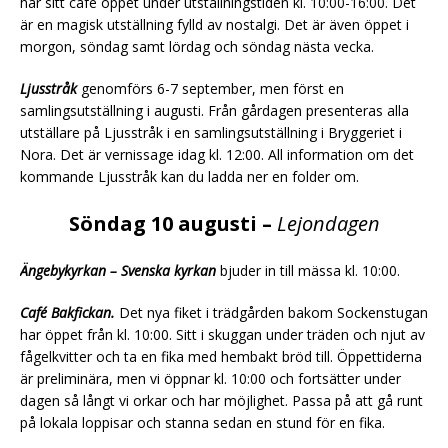
har sitt café öppet under utställningstiden kl. 10:00-16:00. Det
är en magisk utställning fylld av nostalgi. Det är även öppet i
morgon, söndag samt lördag och söndag nästa vecka.
Ljusstråk
genomförs 6-7 september, men först en
samlingsutställning i augusti. Från gårdagen presenteras alla
utställare på Ljusstråk i en samlingsutställning i Bryggeriet i
Nora. Det är vernissage idag kl. 12:00. All information om det
kommande Ljusstråk kan du ladda ner en folder om.
Söndag 10 augusti –
Lejondagen
Ängebykyrkan – Svenska kyrkan
bjuder in till mässa kl. 10:00.
Café Bakfickan.
Det nya fiket i trädgården bakom Sockenstugan
har öppet från kl. 10:00. Sitt i skuggan under träden och njut av
fågelkvitter och ta en fika med hembakt bröd till. Öppettiderna
är preliminära, men vi öppnar kl. 10:00 och fortsätter under
dagen så långt vi orkar och har möjlighet. Passa på att gå runt
på lokala loppisar och stanna sedan en stund för en fika.